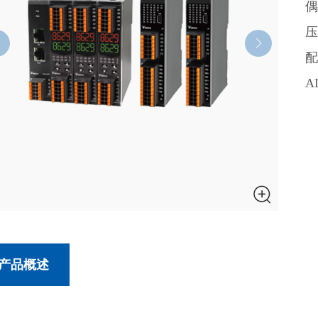
偶
压
配
A
产品概述